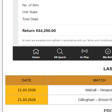
LAS
DATE
MATCH
21.03.2026
Walsall – Newpor
21.03.2026
Gillingham – Bristol 
PRO