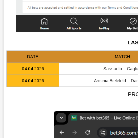
LAS
DATE
MATCH
04.04.2026
Sassuolo – Caglia
04.04.2026
Arminia Bielefeld – Da
PRO