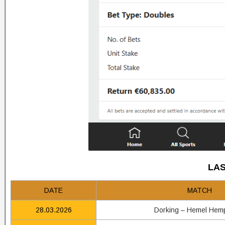
LAS
DATE
MATCH
28.03.2026
Dorking – Hemel Hem