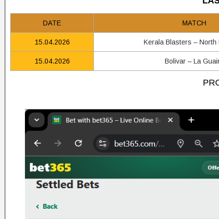
LAS
DATE
MATCH
15.04.2026
Kerala Blasters – North
15.04.2026
Bolivar – La Guai
PRO