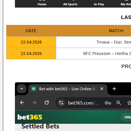
LAS
DATE
MATCH
22.04.2026
Trnava – Dun. Str
22.04.2026
BFC Preussen – Hertha Z
PRO