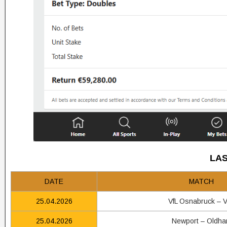
LAS
DATE
MATCH
25.04.2026
VfL Osnabruck – V
25.04.2026
Newport – Oldh