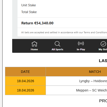
LAS
DATE
MATCH
18.04.2026
Lyngby – Hvidovre
18.04.2026
Meppen – SC Weich
PRO