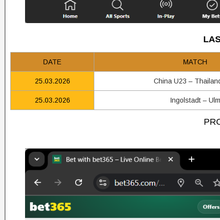
LAS
DATE
MATCH
25.03.2026
China U23 – Thailan
25.03.2026
Ingolstadt – Ul
PRO